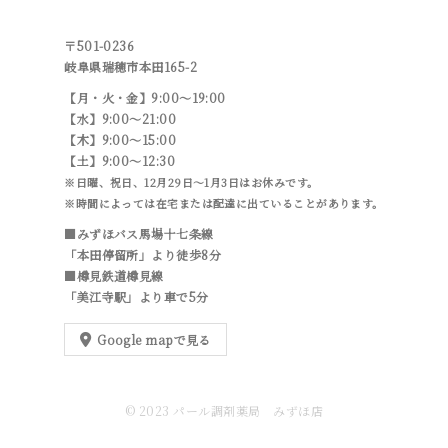
〒501-0236
岐阜県瑞穂市本田165-2
【月・火・金】9:00～19:00
【水】9:00～21:00
【木】9:00～15:00
【土】9:00～12:30
※日曜、祝日、12月29日～1月3日はお休みです。
※時間によっては在宅または配達に出ていることがあります。
■みずほバス馬場十七条線
「本田停留所」より徒歩8分
■樽見鉄道樽見線
「美江寺駅」より車で5分
Google mapで見る
© 2023 パール調剤薬局 みずほ店